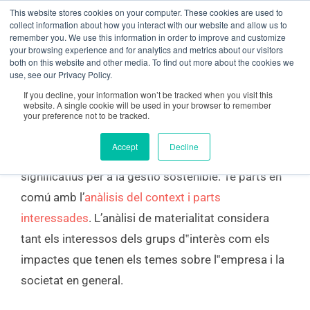
Vés
contingut
This website stores cookies on your computer. These cookies are used to
collect information about how you interact with our website and allow us to
al
remember you. We use this information in order to improve and customize
your browsing experience and for analytics and metrics about our visitors
contingut
both on this website and other media. To find out more about the cookies we
Anàlisi de materialitat
use, see our Privacy Policy.
If you decline, your information won’t be tracked when you visit this
website. A single cookie will be used in your browser to remember
your preference not to be tracked.
L’anàlisi de materialitat és un procés que ajuda a
Accept
Decline
identificar i prioritzar els temes més rellevants o
significatius per a la gestió sostenible. Té parts en
comú amb l’
anàlisis del context i parts
interessades
. L’anàlisi de materialitat considera
tant els interessos dels grups d‟interès com els
impactes que tenen els temes sobre l‟empresa i la
societat en general.