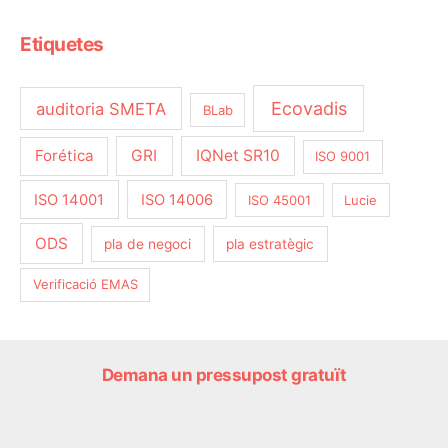
Etiquetes
Ecovadis
auditoria SMETA
BLab
Forética
GRI
IQNet SR10
ISO 9001
ISO 14001
ISO 14006
ISO 45001
Lucie
ODS
pla de negoci
pla estratègic
Verificació EMAS
Demana un pressupost gratuït