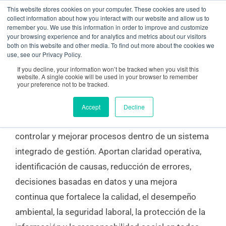
Ir
contenido
This website stores cookies on your computer. These cookies are used to
collect information about how you interact with our website and allow us to
al
remember you. We use this information in order to improve and customize
your browsing experience and for analytics and metrics about our visitors
contenido
both on this website and other media. To find out more about the cookies we
Herramientas de la calidad
use, see our Privacy Policy.
If you decline, your information won’t be tracked when you visit this
website. A single cookie will be used in your browser to remember
your preference not to be tracked.
¿Qué son las herramientas de la calidad?
Accept
Decline
Las herramientas de calidad permiten analizar,
controlar y mejorar procesos dentro de un sistema
integrado de gestión. Aportan claridad operativa,
identificación de causas, reducción de errores,
decisiones basadas en datos y una mejora
continua que fortalece la calidad, el desempeño
ambiental, la seguridad laboral, la protección de la