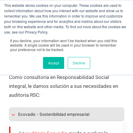
Ir
contenido
This website stores cookies on your computer. These cookies are used to
collect information about how you interact with our website and allow us to
al
remember you. We use this information in order to improve and customize
your browsing experience and for analytics and metrics about our visitors
contenido
both on this website and other media. To find out more about the cookies we
Auditoria RSC – Responsabilidad Social
use, see our Privacy Policy.
Corporativa
If you decline, your information won’t be tracked when you visit this
website. A single cookie will be used in your browser to remember
your preference not to be tracked.
Accept
Decline
Auditoria RSC
Como consultoría en Responsabilidad Social
integral, le damos solución a sus necesidades en
auditoria RSC:
Ecovadis - Sostenibilidad empresarial