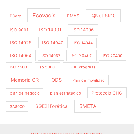
Ecovadis
IQNet SR10
EMAS
BCorp
ISO 14001
ISO 14006
ISO 9001
ISO 14025
ISO 14040
ISO 14044
ISO 14064
ISO 20400
ISO 14067
ISO 20400
ISO 45001
iso 50001
LUCIE Progress
Memoria GRI
ODS
Plan de movilidad
Protocolo GHG
plan de negocio
plan estratégico
SMETA
SGE21Forética
SA8000