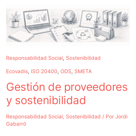
Gestión
de
proveedores
y
sostenibilidad
Responsabilidad Social
,
Sostenibilidad
Ecovadis
,
ISO 20400
,
ODS
,
SMETA
Gestión de proveedores
y sostenibilidad
Responsabilidad Social
,
Sostenibilidad
/ Por
Jordi
Gabarró