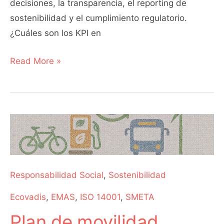
decisiones, la transparencia, el reporting de
sostenibilidad y el cumplimiento regulatorio.
¿Cuáles son los KPI en
Read More »
Plan
de
movilidad
sostenible
Responsabilidad Social
,
Sostenibilidad
Ecovadis
,
EMAS
,
ISO 14001
,
SMETA
Plan de movilidad