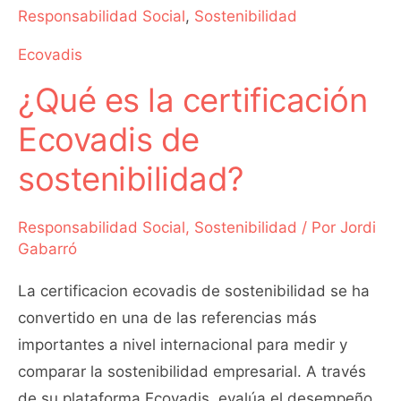
sostenibilidad?
Responsabilidad Social
,
Sostenibilidad
Ecovadis
¿Qué es la certificación
Ecovadis de
sostenibilidad?
Responsabilidad Social
,
Sostenibilidad
/ Por
Jordi
Gabarró
La certificacion ecovadis de sostenibilidad se ha
convertido en una de las referencias más
importantes a nivel internacional para medir y
comparar la sostenibilidad empresarial. A través
de su plataforma Ecovadis, evalúa el desempeño