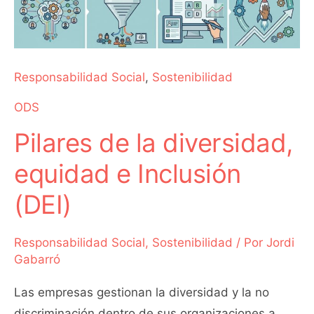
de
la
diversidad,
equidad
Responsabilidad Social
,
Sostenibilidad
e
ODS
Inclusión
(DEI)
Pilares de la diversidad,
equidad e Inclusión
(DEI)
Responsabilidad Social
,
Sostenibilidad
/ Por
Jordi
Gabarró
Las empresas gestionan la diversidad y la no
discriminación dentro de sus organizaciones a