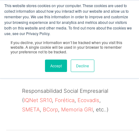
Ir
contenido
This website stores cookies on your computer. These cookies are used to
collect information about how you interact with our website and allow us to
al
remember you. We use this information in order to improve and customize
your browsing experience and for analytics and metrics about our visitors
contenido
both on this website and other media. To find out more about the cookies we
use, see our Privacy Policy.
If you decline, your information won’t be tracked when you visit this
website. A single cookie will be used in your browser to remember
Responsabilidad
your preference not to be tracked.
Accept
Decline
Social
Responsabilidad Social Empresarial
(
IQNet SR10
,
Forética
,
Ecovadis
,
SMETA
,
BCorp
,
Memoria GRI
, etc..)