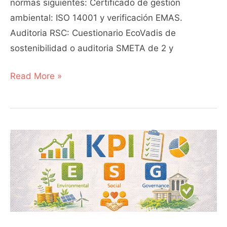
normas siguientes: Certificado de gestión
ambiental: ISO 14001 y verificación EMAS.
Auditoria RSC: Cuestionario EcoVadis de
sostenibilidad o auditoria SMETA de 2 y
Read More »
KPI
e
indicadores
en
ESG