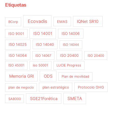
Etiquetas
Ecovadis
IQNet SR10
EMAS
BCorp
ISO 14001
ISO 14006
ISO 9001
ISO 14025
ISO 14040
ISO 14044
ISO 14064
ISO 20400
ISO 14067
ISO 20400
ISO 45001
iso 50001
LUCIE Progress
Memoria GRI
ODS
Plan de movilidad
Protocolo GHG
plan de negocio
plan estratégico
SMETA
SGE21Forética
SA8000