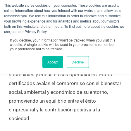
Ir
contenido
This website stores cookies on your computer. These cookies are used to
collect information about how you interact with our website and allow us to
al
remember you. We use this information in order to improve and customize
your browsing experience and for analytics and metrics about our visitors
contenido
both on this website and other media. To find out more about the cookies we
Certificacion responsabilidad social empresarial
use, see our Privacy Policy.
If you decline, your information won’t be tracked when you visit this
website. A single cookie will be used in your browser to remember
your preference not to be tracked.
La certificación responsabilidad social empresarial
Accept
Decline
(RSE) es un reconocimiento de prácticas
sostenibles y éticas en sus operaciones. Estos
certificados avalan el compromiso con el bienestar
social, ambiental y económico de su entorno,
promoviendo un equilibrio entre el éxito
empresarial y la contribución positiva a la
sociedad.