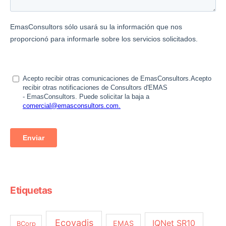
Etiquetas
Ecovadis
IQNet SR10
EMAS
BCorp