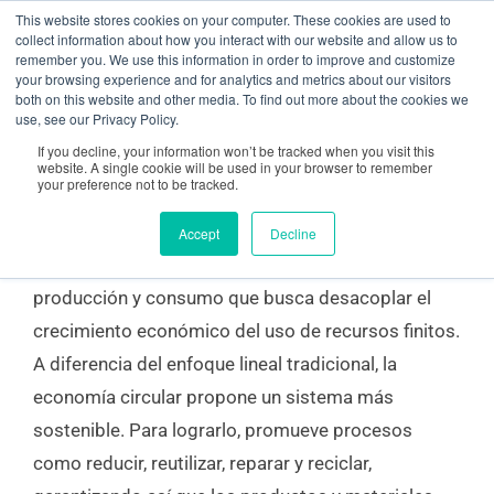
Ir
contenido
This website stores cookies on your computer. These cookies are used to
collect information about how you interact with our website and allow us to
al
remember you. We use this information in order to improve and customize
your browsing experience and for analytics and metrics about our visitors
contenido
both on this website and other media. To find out more about the cookies we
Estrategia para la economía circular
use, see our Privacy Policy.
If you decline, your information won’t be tracked when you visit this
website. A single cookie will be used in your browser to remember
your preference not to be tracked.
¿Qué es la economía circular?
Accept
Decline
La economía circular es un modelo estratégico de
producción y consumo que busca desacoplar el
crecimiento económico del uso de recursos finitos.
A diferencia del enfoque lineal tradicional, la
economía circular propone un sistema más
sostenible. Para lograrlo, promueve procesos
como reducir, reutilizar, reparar y reciclar,