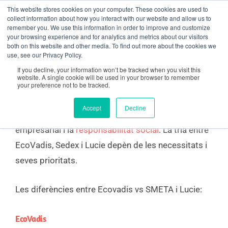
Vés
contingut
This website stores cookies on your computer. These cookies are used to
collect information about how you interact with our website and allow us to
al
remember you. We use this information in order to improve and customize
your browsing experience and for analytics and metrics about our visitors
contingut
both on this website and other media. To find out more about the cookies we
Ecovadis vs SMETA
use, see our Privacy Policy.
If you decline, your information won’t be tracked when you visit this
website. A single cookie will be used in your browser to remember
your preference not to be tracked.
EcoVadis
vs
SMETA
de Sedex i
Lucie
són tres
Accept
Decline
plataformes que es relacionen amb la sostenibilitat
empresarial i la
responsabilitat social
. La tria entre
EcoVadis, Sedex i Lucie depèn de les necessitats i
seves prioritats.
Les diferències entre Ecovadis vs SMETA i Lucie:
EcoVadis