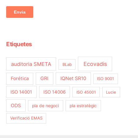
Etiquetes
Ecovadis
auditoria SMETA
BLab
Forética
GRI
IQNet SR10
ISO 9001
ISO 14001
ISO 14006
ISO 45001
Lucie
ODS
pla de negoci
pla estratègic
Verificació EMAS